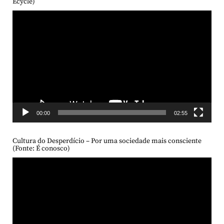
Ecycle)
Tocador
de
vídeo
00:00
02:55
Cultura do Desperdício – Por uma sociedade mais consciente
(Fonte: É conosco)
Tocador
de
vídeo