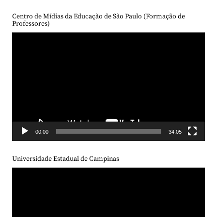
Centro de Mídias da Educação de São Paulo (Formação de
Professores)
Tocador
de
vídeo
00:00
34:05
Universidade Estadual de Campinas
Tocador
de
vídeo