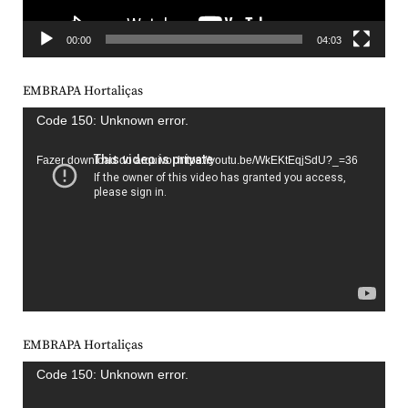
00:00
04:03
EMBRAPA Hortaliças
Tocador
Code 150: Unknown error.
de
Fazer download do arquivo: https://youtu.be/WkEKtEqjSdU?_=36
vídeo
EMBRAPA Hortaliças
Tocador
Code 150: Unknown error.
de