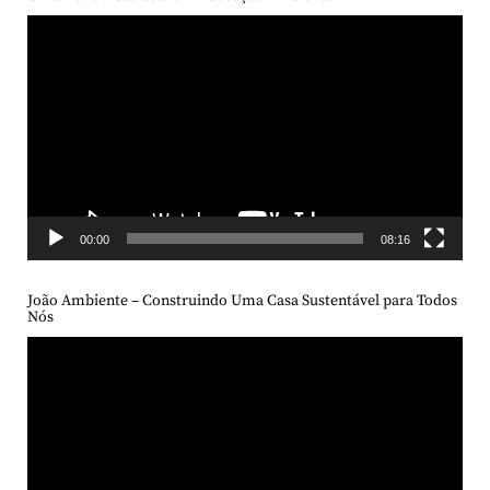
Tocador
de
vídeo
00:00
08:16
João Ambiente – Construindo Uma Casa Sustentável para Todos
Nós
Tocador
de
vídeo