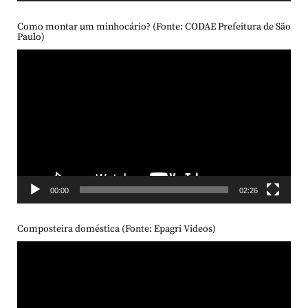
Como montar um minhocário? (Fonte: CODAE Prefeitura de São
Paulo)
Tocador
de
vídeo
00:00
02:26
Composteira doméstica (Fonte: Epagri Videos)
Tocador
de
vídeo