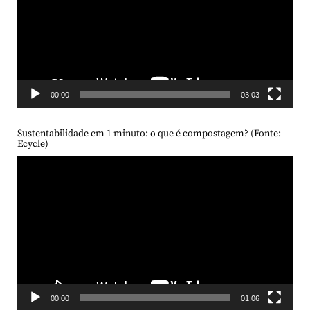
vídeo
00:00
03:03
Sustentabilidade em 1 minuto: o que é compostagem? (Fonte:
Ecycle)
Tocador
de
vídeo
00:00
01:06