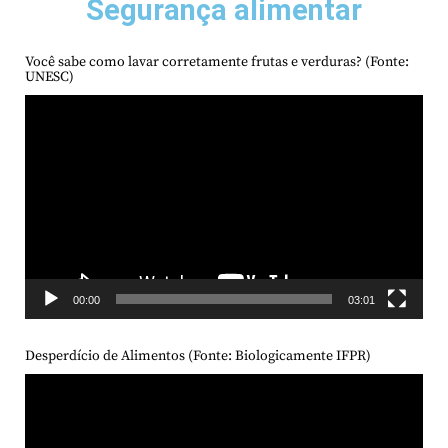
Segurança alimentar
Você sabe como lavar corretamente frutas e verduras? (Fonte:
UNESC)
Tocador
de
vídeo
00:00
03:01
Desperdício de Alimentos (Fonte: Biologicamente IFPR)
Tocador
de
vídeo