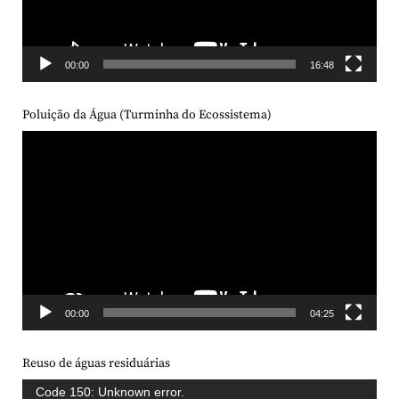
00:00
16:48
Poluição da Água (Turminha do Ecossistema)
Tocador
de
vídeo
00:00
04:25
Reuso de águas residuárias
Tocador
Code 150: Unknown error.