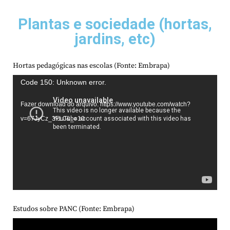
Plantas e sociedade (hortas,
jardins, etc)
Hortas pedagógicas nas escolas (Fonte: Embrapa)
Tocador
Code 150: Unknown error.
de
Fazer download do arquivo: https://www.youtube.com/watch?
vídeo
v=67JyCz_3FL0&_=10
Estudos sobre PANC (Fonte: Embrapa)
Tocador