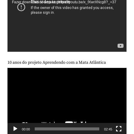
Fazer download do arquivo: https://youtu.be/x_fXwrXNcg8?_=37
vídeo
10 anos do projeto Aprendendo com a Mata Atlântica
Tocador
de
vídeo
00:00
02:45