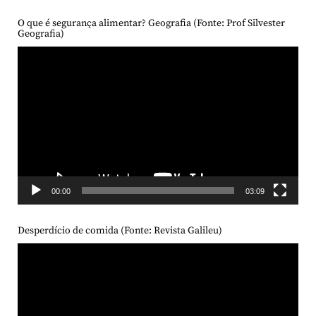
O que é segurança alimentar? Geografia (Fonte: Prof Silvester
Geografia)
Tocador
de
vídeo
00:00
03:09
Desperdício de comida (Fonte: Revista Galileu)
Tocador
de
vídeo