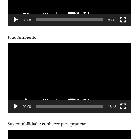
00:00
39:45
João Ambiente
Tocador
de
vídeo
00:00
16:48
Sustentabilidade: conhecer para praticar
Tocador