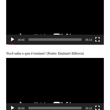
vídeo
00:00
05:13
Você sabe o que é teníase? (Fonte: Ensinart Editora)
Tocador
de
vídeo
00:00
05:13