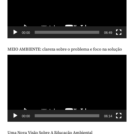
00:00
06:49
MEIO AMBIENTE: clareza sobre o problema e foco na solução
Tocador
de
vídeo
00:00
06:14
Uma Nova Visão Sobre A Educação Ambiental