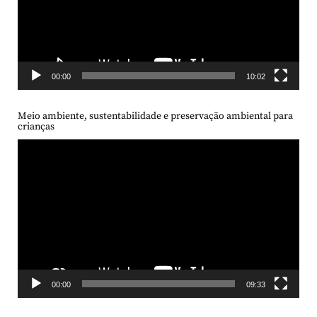
00:00
10:02
Meio ambiente, sustentabilidade e preservação ambiental para
crianças
Tocador
de
vídeo
00:00
09:33