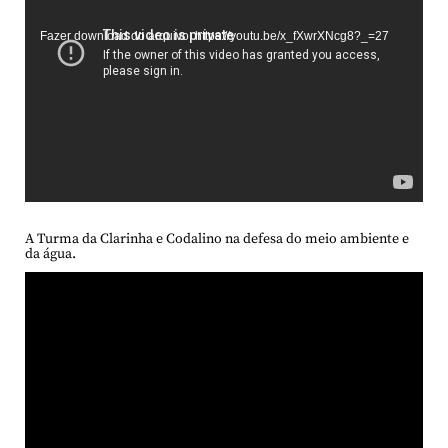
de
Fazer download do arquivo: https://youtu.be/x_fXwrXNcg8?_=27
vídeo
A Turma da Clarinha e Codalino na defesa do meio ambiente e
da água.
Tocador
de
vídeo