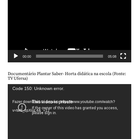
de
vídeo
00:00
05:08
Documentário Plantar Saber- Horta didática na escola (Fonte:
TV Ufersa)
Tocador
Code 150: Unknown error.
de
Fazer download do arquivo: https://www.youtube.com/watch?
vídeo
v=tw5_zpXiuL4&_=12