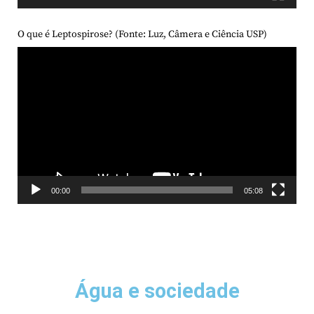
O que é Leptospirose? (Fonte: Luz, Câmera e Ciência USP)
Tocador
de
vídeo
00:00
05:08
Água e sociedade